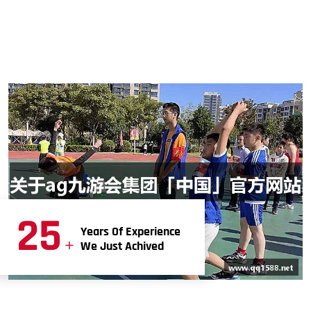
25
Years Of Experience
+
We Just Achived