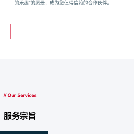
的乐趣”的愿景，成为您值得信赖的合作伙伴。
// Our Services
服务宗旨