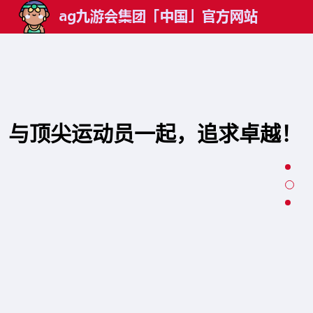
与顶尖运动员一起，追求卓越！