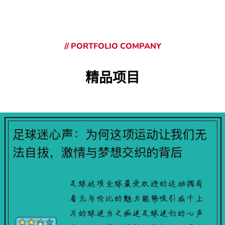
// PORTFOLIO COMPANY
精品项目