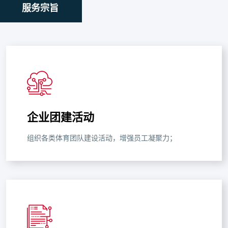
服务宗旨
企业团建活动
组织各类体育团队建设活动，增强员工凝聚力；