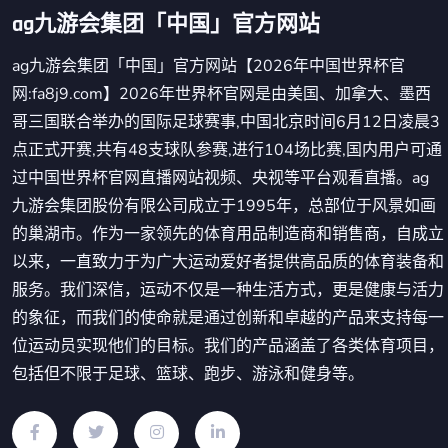
ag九游会集团「中国」官方网站
ag九游会集团「中国」官方网站【2026年中国世界杯官
网:fa8j9.com】2026年世界杯官网是由美国、加拿大、墨西
哥三国联合举办的国际足球赛事,中国北京时间6月12日凌晨3
点正式开赛,共有48支球队参赛,进行104场比赛,国内用户可通
过中国世界杯官网直播网站视频、央视等平台观看直播。ag
九游会集团股份有限公司成立于1995年，总部位于风景如画
的巢湖市。作为一家领先的体育用品制造商和销售商，自成立
以来，一直致力于为广大运动爱好者提供高品质的体育装备和
服务。我们深信，运动不仅是一种生活方式，更是健康与活力
的象征，而我们的使命就是通过创新和卓越的产品来支持每一
位运动员实现他们的目标。我们的产品涵盖了各类体育项目，
包括但不限于足球、篮球、跑步、游泳和健身等。