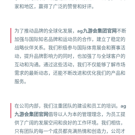
家和地区，赢得了广泛的赞誉和好评。
为了推动品牌的全球化发展，
ag九游会集团官网
不断
加强与国际知名品牌和运动员的合作，建立了稳定的
战略伙伴关系。我们积极参与国际体育展会和赛事活
动，提升品牌影响力的同时，也加强了与全球客户的
互动和沟通。通过这些活动，我们不仅能够了解市场
需求的最新动态，还能不断改进和优化我们的产品和
服务。
在公司内部，我们注重团队的建设和员工的培训。
ag
九游会集团官网
倡导以人为本的管理理念，为员工提
供了广阔的发展空间和良好的工作环境。我们相信，
只有团队的每一个成员都充满热情和创造力，公司才