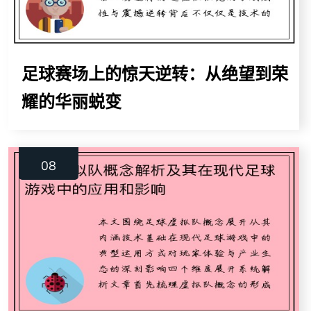
足球赛场上的惊天逆转：从绝望到荣
耀的华丽蜕变
06
08