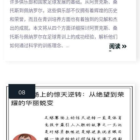
许多俱乐部和国家足球发展的基础。从阿贾克斯、桑
托斯到佩纳罗尔，这些俱乐部不仅拥有着辉煌的历史
和荣誉，而且在青训培养方面也有着独到的见解和杰
出的成就。本文将从四个方面详细探讨阿贾克斯、桑
托斯与佩纳罗尔在足球青训上的成功经验，解析他们
如何通过科学的训练理念、...
阅读
06
08